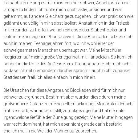
Tatsächlich gelang es mir meistens nur schwer, Anschluss an die
Gruppe zu finden. Ich fühlte mich unattraktiv, unsicher und war
gehemmt, auf andere Gleichaltrige zuzugehen. Ich war praktisch wie
gelähmt und völlig in mir selbst isoliert. Anstatt mich in der Freizeit
mit Freunden zu treffen, war ich ein absoluter Stubenhocker und
lebte in meiner eigenen Phantasiewelt. Diese Blockaden setzten sich
auch in meinen Teenagerjahren fort, wo ich wohl einer der
schweigsamsten Menschen überhaupt war. Meine Mitschüler
reagierten auf meine große Verlegenheit mit Hänseleien. So kam ich
schnell in die Rolle des Außenseiters. Dafür schämte ich mich sehr,
sodass ich mit niemandem darüber sprach ‒ auch nicht zuhause.
Stattdessen fraß ich alles einfach in mich hinein.
Die Ursachen für diese Ängste und Blockaden sind für mich nur
schwer zu ergründen. Bestimmt aber wurden diese durch meine
große innere Distanz zu meinen Eltern bekräftigt. Mein Vater, der sehr
früh verstarb, war äußerst still, zurückgezogen und hat niemals
irgendwelche Gefühle der Zuneigung gezeigt. Meine Mutter hingegen
war recht dominant, hat mich aber nicht gerade darin bestärkt,
endlich mal in die Welt der Männer aufzubrechen.