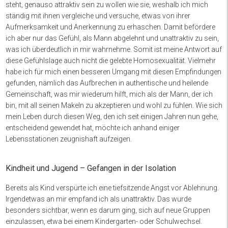
steht, genauso attraktiv sein zu wollen wie sie, weshalb ich mich
ständig mit ihnen vergleiche und versuche, etwas von ihrer
Aufmerksamkeit und Anerkennung zu erhaschen. Damit befördere
ich aber nur das Gefühl, als Mann abgelehnt und unattraktiv zu sein,
was ich überdeutlich in mir wahrnehme. Somit ist meine Antwort auf
diese Gefühlslage auch nicht die gelebte Homosexualität. Vielmehr
habe ich für mich einen besseren Umgang mit diesen Empfindungen
gefunden, nämlich das Aufbrechen in authentische und heilende
Gemeinschaft, was mir wiederum hilft, mich als der Mann, der ich
bin, mit all seinen Makeln zu akzeptieren und wohl zu fühlen. Wie sich
mein Leben durch diesen Weg, den ich seit einigen Jahren nun gehe,
entscheidend gewendet hat, möchte ich anhand einiger
Lebensstationen zeugnishaft aufzeigen.
Kindheit und Jugend – Gefangen in der Isolation
Bereits als Kind verspürte ich eine tiefsitzende Angst vor Ablehnung.
Irgendetwas an mir empfand ich als unattraktiv. Das wurde
besonders sichtbar, wenn es darum ging, sich auf neue Gruppen
einzulassen, etwa bei einem Kindergarten- oder Schulwechsel.